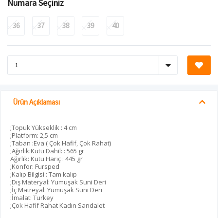
Numara Seçiniz
36
37
38
39
40
Ürün Açıklaması
;Topuk Yükseklik : 4 cm
;Platform: 2,5 cm
;Taban :Eva ( Çok Hafif, Çok Rahat)
;Ağırlık:Kutu Dahil: : 565 gr
Ağırlık: Kutu Hariç : 445 gr
;Konfor: Fursped
;Kalıp Bilgisi : Tam kalıp
;Dış Materyal: Yumuşak Suni Deri
;İç Matreyal: Yumuşak Suni Deri
:İmalat: Turkey
;Çok Hafif Rahat Kadın Sandalet