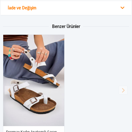
İade ve Değişim
Benzer Ürünler
Freemax Kadın Anatomik Garantili Parmak Arası Çıtlı Kolay Giyim Sandalet Mayari 4099 Beyaz Cilt