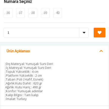
Numara Seçiniz
36
37
38
39
40
Ürün Açıklaması
;Dış Materyal: Yumuşak Suni Deri
;İç Matreyal: Yumuşak Suni Deri
;Topuk Yükseklik : 4 cm
;Platform Yükseklik : 2 cm
;Taban :Poli ( Hafif, Esnek)
;Ağırlık:Kutu Dahil: : 620 gr
Ağırlık: Kutu Hariç : 490 gr
;Konfor: Yumuşak adımlar
;Kalıp Bilgisi : Tam kalıp
:İmalat: Turkey