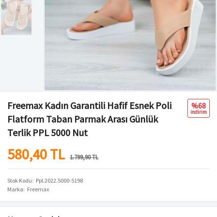
Freemax Kadın Garantili Hafif Esnek Poli
%68
i̇ndi̇ri̇m
Flatform Taban Parmak Arası Günlük
Terlik PPL 5000 Nut
580,40 TL
1.799,90 TL
Stok Kodu
Ppl.2022.5000-5198
Marka
Freemax