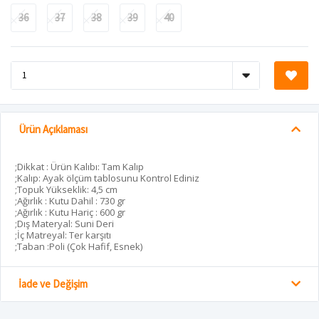
36
37
38
39
40
Ürün Açıklaması
;Dikkat : Ürün Kalıbı: Tam Kalıp
;Kalıp: Ayak ölçüm tablosunu Kontrol Ediniz
;Topuk Yükseklik: 4,5 cm
;Ağırlık : Kutu Dahil : 730 gr
;Ağırlık : Kutu Hariç : 600 gr
;Dış Materyal: Suni Deri
;İç Matreyal: Ter karşıtı
;Taban :Poli (Çok Hafif, Esnek)
İade ve Değişim