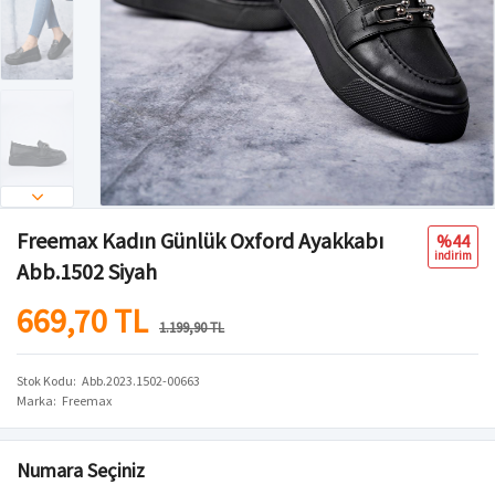
Freemax Kadın Günlük Oxford Ayakkabı
%44
i̇ndi̇ri̇m
Abb.1502 Siyah
669,70 TL
1.199,90 TL
Stok Kodu
Abb.2023.1502-00663
Marka
Freemax
Numara Seçiniz