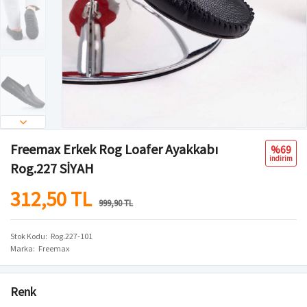
Freemax Erkek Rog Loafer Ayakkabı
%69
i̇ndi̇ri̇m
Rog.227 SİYAH
312,50 TL
999,90 TL
Stok Kodu
Rog.227-101
Marka
Freemax
Renk