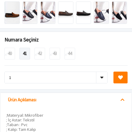
Numara Seçiniz
40
41
42
43
44
Ürün Açıklaması
;Materyal: Mikrofiber
; İç Astar: Tekstil
;Taban : Pvc
; Kalıp: Tam Kalıp