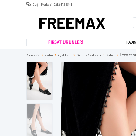
Çağrı Merkezi: 0212 475 66 41
FIRSAT ÜRÜNLERİ
KADI
Freemax Kad
Anasayfa
Kadın
Ayakkabı
Günlük Ayakkabı
Babet