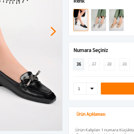
Renk
Numara Seçiniz
36
37
38
39
Ürün Açıklaması
;Ürün Kalıpları 1 numara Küçüktü