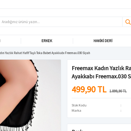
N
ERKEK
HAKIKI DERI
ın Yazlık Rahat Hafif Taşlı Toka Babet Ayakkabı Freemax.030 Siyah
Freemax Kadın Yazlık Ra
Ayakkabı Freemax.030 S
499,90 TL
1.899,90 TL
Stok Kodu
Marka