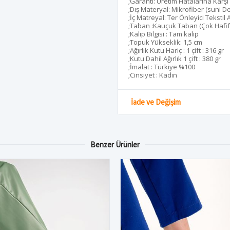
;Garanti: Üretim Hatalarına Karşı 
;Dış Materyal: Mikrofiber (suni Der
;İç Matreyal: Ter Önleyici Tekstil 
;Taban :Kauçuk Taban (Çok Hafif
;Kalıp Bilgisi : Tam kalıp
;Topuk Yükseklik: 1,5 cm
;Ağırlık Kutu Hariç : 1 çift : 316 gr
;Kutu Dahil Ağırlık 1 çift : 380 gr
;İmalat : Türkiye %100
;Cinsiyet : Kadın
İade ve Değişim
Benzer Ürünler