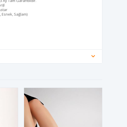
3 Ay Tam Garantilidir.
i)l
Astar
, Esnek, Sağlam)