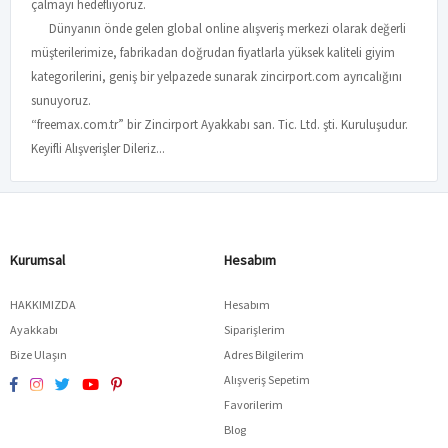
çalmayı hedefliyoruz.
Dünyanın önde gelen global online alışveriş merkezi olarak değerli
müşterilerimize, fabrikadan doğrudan fiyatlarla yüksek kaliteli giyim
kategorilerini, geniş bir yelpazede sunarak zincirport.com ayrıcalığını
sunuyoruz.
“freemax.com.tr” bir Zincirport Ayakkabı san. Tic. Ltd. şti. Kuruluşudur.
Keyifli Alışverişler Dileriz...
Kurumsal
Hesabım
HAKKIMIZDA
Hesabım
Ayakkabı
Siparişlerim
Bize Ulaşın
Adres Bilgilerim
Alışveriş Sepetim
Favorilerim
Blog