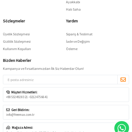
Ayakkabı
Halı Saha
Sözleşmeler
Yardım
Üyelik Sözleşmesi
Sipariş & Teslimat
Gizlilik Sözleşmesi
İade ve Değişim
Kullanım Koşulları
Ödeme
Bizden Haberler
Kampanya ve Fırsatlarımızdan İlk Siz Haberdar Olun!
Müşteri Hizmetleri:
+90 532 492 83 21 - 0212 475 66 41
Geri Bildirim:
info@freemax.com.tr
Mağaza Adresi:
W