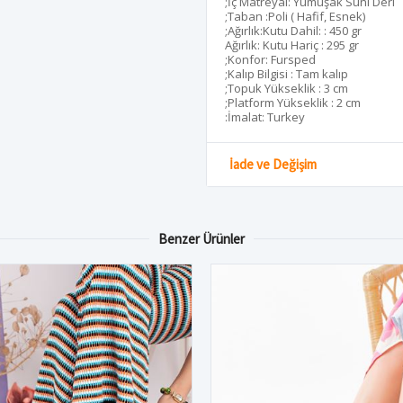
;İç Matreyal: Yumuşak Suni Deri
;Taban :Poli ( Hafif, Esnek)
;Ağırlık:Kutu Dahil: : 450 gr
Ağırlık: Kutu Hariç : 295 gr
;Konfor: Fursped
;Kalıp Bilgisi : Tam kalıp
;Topuk Yükseklik : 3 cm
;Platform Yükseklik : 2 cm
:İmalat: Turkey
İade ve Değişim
Benzer Ürünler