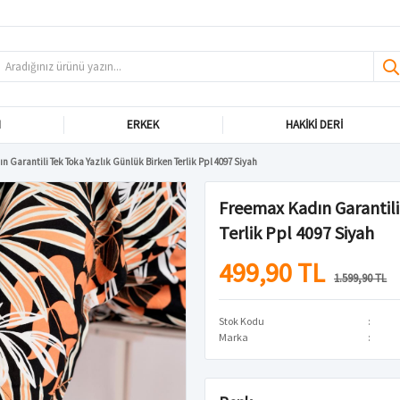
N
ERKEK
HAKIKI DERI
n Garantili Tek Toka Yazlık Günlük Birken Terlik Ppl 4097 Siyah
Freemax Kadın Garantili
Terlik Ppl 4097 Siyah
499,90 TL
1.599,90 TL
Stok Kodu
Marka