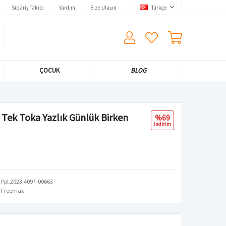
Sipariş Takibi
Yardım
Bize Ulaşın
Türkçe
ÇOCUK
BLOG
 Tek Toka Yazlık Günlük Birken
%69
i̇ndi̇ri̇m
Ppl.2023.4097-00663
Freemax