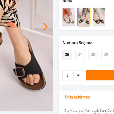
Renk
Numara Seçiniz
36
37
38
39
Ürün Açıklaması
;Dış Materyal: Yumuşak Suni Deri