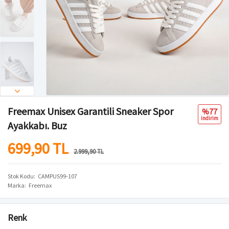
Freemax Unisex Garantili Sneaker Spor
%77
i̇ndi̇ri̇m
Ayakkabı. Buz
699,90 TL
2.999,90 TL
Stok Kodu
CAMPUS99-107
Marka
Freemax
Renk