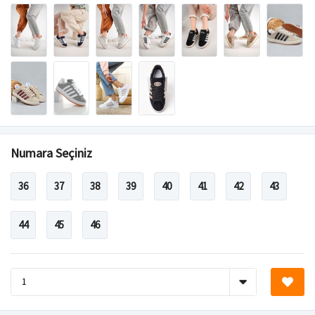
Numara Seçiniz
36
37
38
39
40
41
42
43
44
45
46