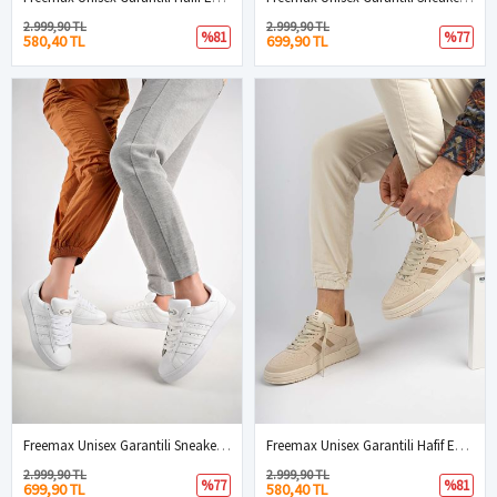
2.999,90 TL
2.999,90 TL
%81
%77
580,40 TL
699,90 TL
Freemax Unisex Garantili Sneaker Spor Ayakkabı. Beyaz
Freemax Unisex Garantili Hafif Esnek Sağlam Sneaker Spor Ayakkabı Bej Kahve
2.999,90 TL
2.999,90 TL
%77
%81
699,90 TL
580,40 TL