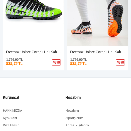
Freemax Unisex Çoraplı Halı Saha Futbol Ayakkabısı Freemax.1452 Yeşil Siyah
Freemax Unisex Çoraplı Halı Saha Futbol Ayakkabısı Freemax.1452 Orange Siyah
1.799,90 TL
1.799,90 TL
%70
%70
535,75 TL
535,75 TL
Kurumsal
Hesabım
HAKKIMIZDA
Hesabım
Ayakkabı
Siparişlerim
Bize Ulaşın
Adres Bilgilerim