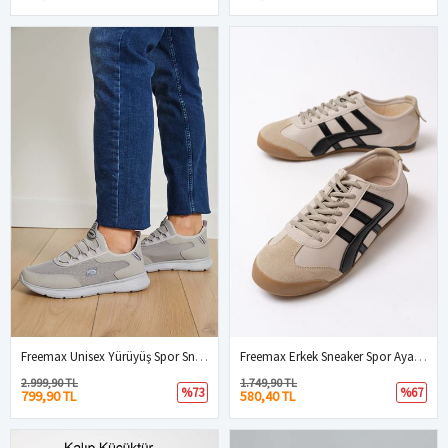
Freemax Unisex Yürüyüş Spor Sneaker Ayakkabı FREEMAX101-21221 Buz Buz
Freemax Erkek Sneaker Spor Ayakkabı 614 Bej Siyah
2.999,90 TL
1.749,90 TL
%73
%67
799,90 TL
580,40 TL