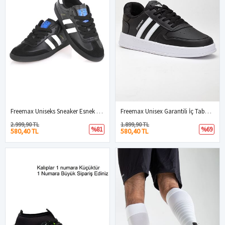
Freemax Uniseks Sneaker Esnek Yumuşak Spor Ayakkabı Samba.530 Siyah
Freemax Unisex Garantili İç Tabanlık Hafif Esnek Sağlam Sneaker Spor Ayakkabı 2023.178 Siyah Beyaz
2.999,90 TL
1.899,90 TL
%81
%69
580,40 TL
580,40 TL