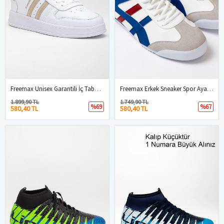
Freemax Unisex Garantili İç Tabanlık Hafif Esnek Sağlam Sneaker Spor Ayakkabı 2023.178 Beyaz Oranj
Freemax Erkek Sneaker Spor Ayakkabı 614 Beyaz Mavi
1.899,90 TL
1.749,90 TL
%69
%67
580,40 TL
580,40 TL