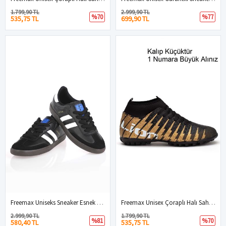
1.799,90 TL
2.999,90 TL
%70
%77
535,75 TL
699,90 TL
Freemax Uniseks Sneaker Esnek Yumuşak Spor Ayakkabı Samba.530 Siyah Beyaz
Freemax Unisex Çoraplı Halı Saha Futbol Ayakkabısı Freemax.1452 Haki Siyah
2.999,90 TL
1.799,90 TL
%81
%70
580,40 TL
535,75 TL