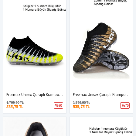
Freemax Unisex Çoraplı Krampon Futbol Ayakkabısı Sarı Siyah
Freemax Unisex Çoraplı Krampon Futbol Ayakkabısı Haki Siyah
1.799,90 TL
1.799,90 TL
%70
%70
535,75 TL
535,75 TL