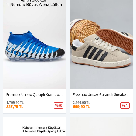
Freemax Unisex Çoraplı Krampon Futbol Ayakkabısı Siyah Sax
Freemax Unisex Garantili Sneaker Spor Ayakkabı. Kum Siyah
1.799,90 TL
2.999,90 TL
%70
%77
535,75 TL
699,90 TL