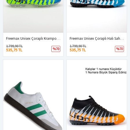
Freemax Unisex Çoraplı Krampon Futbol Ayakkabısı Mavi Sarı
Freemax Unisex Çoraplı Halı Saha Futbol Ayakkabısı Freemax.1452 Su Yeşili
1.799,90 TL
1.799,90 TL
%70
%70
535,75 TL
535,75 TL