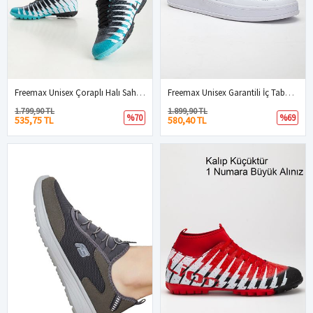
Freemax Unisex Çoraplı Halı Saha Futbol Ayakkabısı Freemax.1452 Turkuaz
Freemax Unisex Garantili İç Tabanlık Hafif Esnek Sağlam Sneaker Spor Ayakkabı 2023.178 Beyaz Yeşil
1.799,90 TL
1.899,90 TL
%70
%69
535,75 TL
580,40 TL