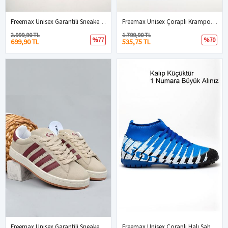
Freemax Unisex Garantili Sneaker Spor Ayakkabı. Bej Kahve
Freemax Unisex Çoraplı Krampon Futbol Ayakkabısı Turkuaz Lacivert
2.999,90 TL
1.799,90 TL
%77
%70
699,90 TL
535,75 TL
Freemax Unisex Garantili Sneaker Spor Ayakkabı. Kum Bordo
Freemax Unisex Çoraplı Halı Saha Futbol Ayakkabısı Freemax.1452 Siyah Sax