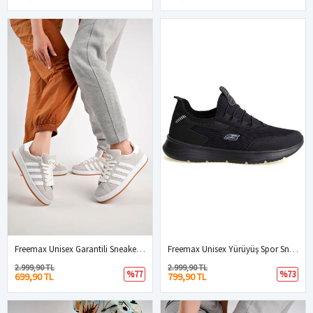
Freemax Unisex Garantili Sneaker Spor Ayakkabı. Buz
Freemax Unisex Yürüyüş Spor Sneaker Ayakkabı FREEMAX101-21221 SİYAH
2.999,90 TL
2.999,90 TL
%77
%73
699,90 TL
799,90 TL