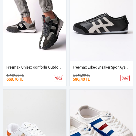
Freemax Unisex Konforlu Outdoor Spor Ayakkabı 2356 Füme Buz
Freemax Erkek Sneaker Spor Ayakkabı 614 Siyah Buz
1.749,90 TL
1.749,90 TL
%62
%67
669,70 TL
580,40 TL