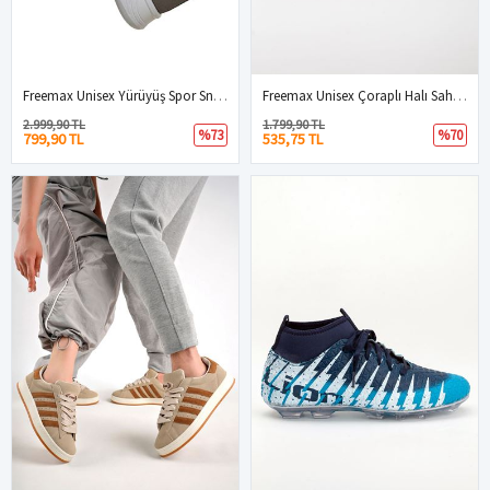
Freemax Unisex Yürüyüş Spor Sneaker Ayakkabı FREEMAX101-21221 Füme Buz
Freemax Unisex Çoraplı Halı Saha Futbol Ayakkabısı Freemax.1452 Siyah Kırmızı
2.999,90 TL
1.799,90 TL
%73
%70
799,90 TL
535,75 TL