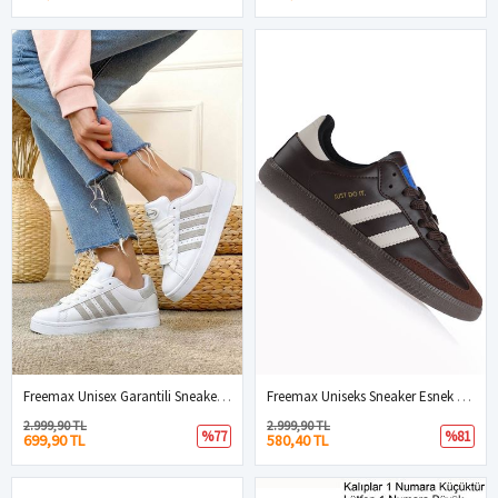
Freemax Unisex Garantili Sneaker Spor Ayakkabı. Beyaz Buz
Freemax Uniseks Sneaker Esnek Yumuşak Spor Ayakkabı Samba.530 Kahve Ten
2.999,90 TL
2.999,90 TL
%77
%81
699,90 TL
580,40 TL