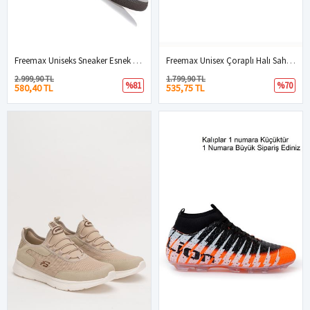
Freemax Uniseks Sneaker Esnek Yumuşak Spor Ayakkabı Samba.530 Beyaz Yeşil
Freemax Unisex Çoraplı Halı Saha Futbol Ayakkabısı Freemax.1452 Hardal Siyah
2.999,90 TL
1.799,90 TL
%81
%70
580,40 TL
535,75 TL