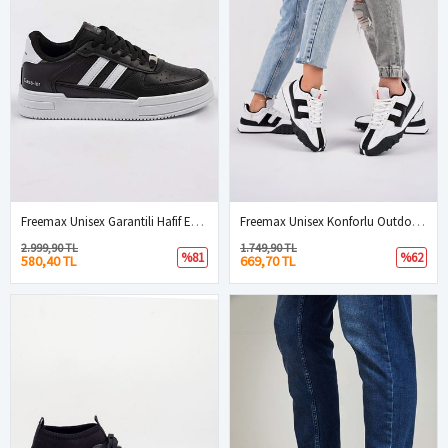
Freemax Unisex Garantili Hafif Esnek Sağlam Sneaker Spor Ayakkabı Siyah Beyaz
Freemax Unisex Konforlu Outdoor Spor Ayakkabı 2356 Beyaz Siyah
2.999,90 TL
1.749,90 TL
%81
%62
580,40 TL
669,70 TL