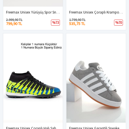
Freemax Unisex Yürüyüş Spor Sneaker Ayakkabı FREEMAX101-21221 Bej
Freemax Unisex Çoraplı Krampon Futbol Ayakkabısı Orange Siyah
2.999,90 TL
1.799,90 TL
%73
%70
799,90 TL
535,75 TL
Freemax Unisex Çoraplı Halı Saha Futbol Ayakkabısı Freemax.1452 Mavi Sarı
Freemax Unisex Garantili Sneaker Spor Ayakkabı. FÜME