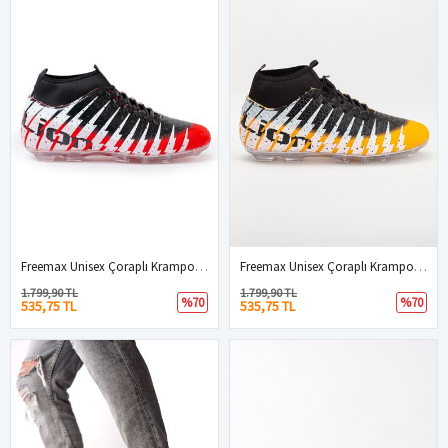
Freemax Unisex Çoraplı Krampon Futbol Ayakkabısı Kırmızı Siyah
Freemax Unisex Çoraplı Krampon Futbol Ayakkabısı Hardal Siyah
1.799,90 TL
1.799,90 TL
%70
%70
535,75 TL
535,75 TL