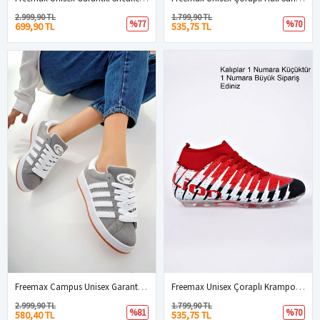
2.999,90 TL
1.799,90 TL
%77
%70
699,90 TL
535,75 TL
Freemax Campus Unisex Garantili Sneaker Spor Ayakkabı. Taş
Freemax Unisex Çoraplı Krampon Futbol Ayakkabısı Siyah Kırmızı
2.999,90 TL
1.799,90 TL
%81
%70
580,40 TL
535,75 TL