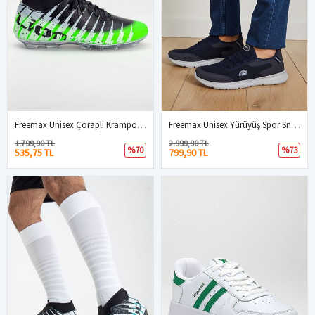
Freemax Unisex Çoraplı Krampon Futbol Ayakkabısı Yeşil Siyah
Freemax Unisex Yürüyüş Spor Sneaker Ayakkabı FREEMAX101-21221 Lacivert Buz
1.799,90 TL
2.999,90 TL
%70
%73
535,75 TL
799,90 TL