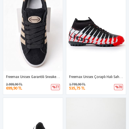
Freemax Unisex Garantili Sneaker Spor Ayakkabı. Siyah Bej
Freemax Unisex Çoraplı Halı Saha Futbol Ayakkabısı Freemax.1452 Kırmızı Siyah
2.999,90 TL
1.799,90 TL
%77
%70
699,90 TL
535,75 TL