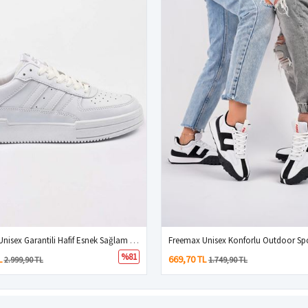
Freemax Unisex Garantili Hafif Esnek Sağlam Sneaker Spor Ayakkabı BEYAZ BEYAZ
%81
L
669,70 TL
2.999,90 TL
1.749,90 TL
|
Profesyonel
e-ticaret
sistemleri ile hazırlanmıştır.