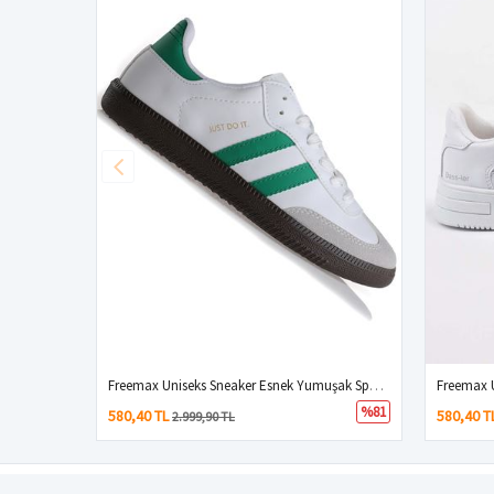
Freemax Uniseks Sneaker Esnek Yumuşak Spor Ayakkabı Samba.530 Beyaz Yeşil
%81
580,40 TL
580,40 T
2.999,90 TL