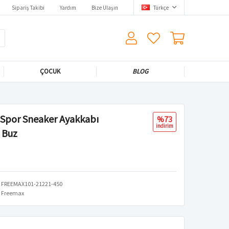
Sipariş Takibi
Yardım
Bize Ulaşın
Türkçe
ÇOCUK
BLOG
 Spor Sneaker Ayakkabı
%73
i̇ndi̇ri̇m
 Buz
FREEMAX101-21221-450
Freemax