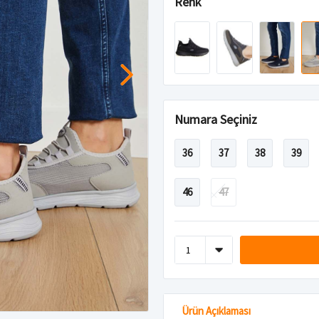
Renk
Numara Seçiniz
36
37
38
39
46
47
Ürün Açıklaması