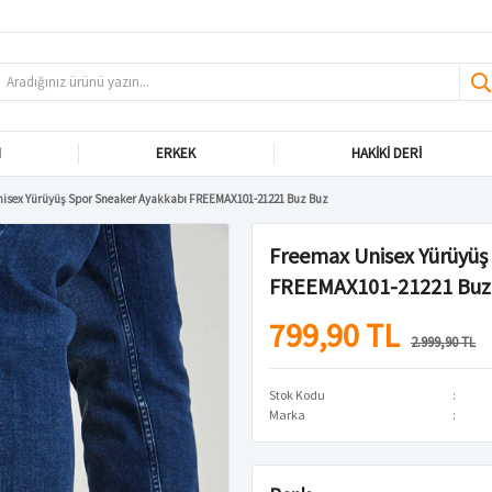
N
ERKEK
HAKIKI DERI
isex Yürüyüş Spor Sneaker Ayakkabı FREEMAX101-21221 Buz Buz
Freemax Unisex Yürüyüş
FREEMAX101-21221 Buz
799,90 TL
2.999,90 TL
Stok Kodu
Marka