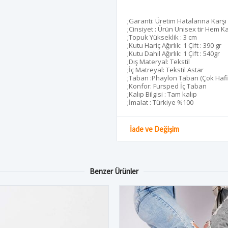
;Garanti: Üretim Hatalarına Karş
;Cinsiyet : Ürün Unisex tir Hem K
;Topuk Yükseklik : 3 cm
;Kutu Hariç Ağırlık: 1 Çift : 390 gr
;Kutu Dahil Ağırlık: 1 Çift : 540gr
;Dış Materyal: Tekstil
;İç Matreyal: Tekstil Astar
;Taban :Phaylon Taban (Çok Hafi
;Konfor: Fursped İç Taban
;Kalıp Bilgisi : Tam kalıp
;İmalat : Türkiye %100
İade ve Değişim
Benzer Ürünler