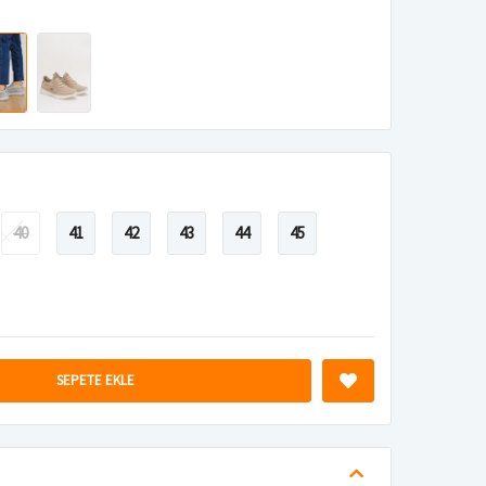
40
41
42
43
44
45
SEPETE EKLE