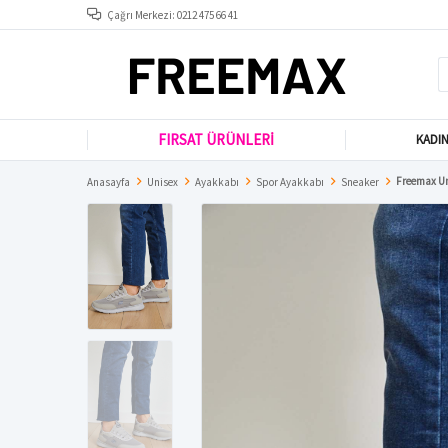
Çağrı Merkezi: 0212 475 66 41
FIRSAT ÜRÜNLERİ
KADI
Freemax Un
Anasayfa
Unisex
Ayakkabı
Spor Ayakkabı
Sneaker